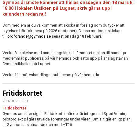
Gymnos årsmöte kommer att hållas onsdagen
den 18 mars kl
18:00
i lokalen Utsikten på Lugnet, skriv gärna upp i
kalendern redan nu
!
Som medlem är du välkommen att skicka in förslag som du tycker att
styrelsen bör fokusera på 2026 (motioner). Dessa motioner skickas
till
ordforande@gymnos.se
senast
onsdag
18 februari.
Vecka 8 - kallelse med anmälningslänk till årsmötet mailas till samtliga
medlemmar, publiceras på vår hemsida och sätts upp på anslagstavlan i
Gymnastikhallen på Lugnet
Vecka 11 - möteshandlingar publiceras på vår hemsida
Fritidskortet
2026-01-22 11:51
Fritidskortet
Gymnos ansluter sig till Fritidskortet när det är integrerat i SportAdmin,
pilotprojekt pågår i utvalda föreningar under våren. Om allt går enligt plan
är Gymnos anslutna från och med HT26.