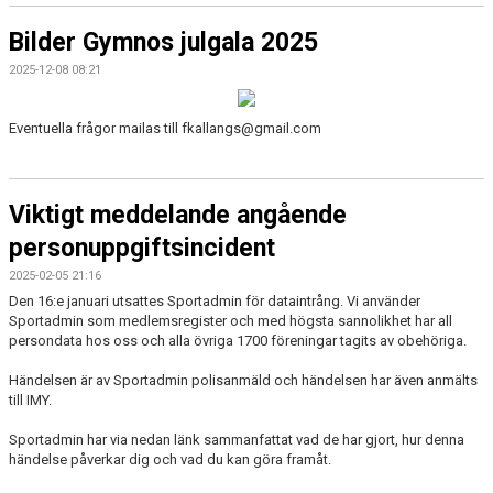
Bilder Gymnos julgala 2025
2025-12-08 08:21
Eventuella frågor mailas till fkallangs@gmail.com
Viktigt meddelande angående
personuppgiftsincident
2025-02-05 21:16
Den 16:e januari utsattes Sportadmin för dataintrång. Vi använder
Sportadmin som medlemsregister och med högsta sannolikhet har all
persondata hos oss och alla övriga 1700 föreningar tagits av obehöriga.
Händelsen är av Sportadmin polisanmäld och händelsen har även anmälts
till IMY.
Sportadmin har via nedan länk sammanfattat vad de har gjort, hur denna
händelse påverkar dig och vad du kan göra framåt.