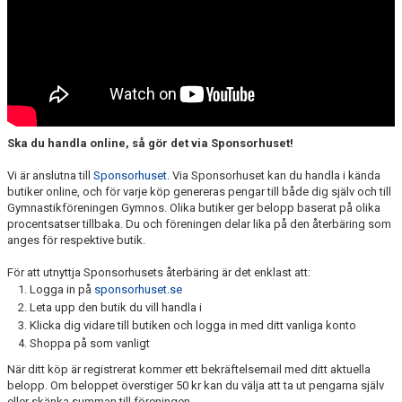
Ska du handla online, så gör det via Sponsorhuset!
Vi är anslutna till
Sponsorhuset
. Via Sponsorhuset kan du handla i kända
butiker online, och för varje köp genereras pengar till både dig själv och till
Gymnastikföreningen Gymnos. Olika butiker ger belopp baserat på olika
procentsatser tillbaka. Du och föreningen delar lika på den återbäring som
anges för respektive butik.
För att utnyttja Sponsorhusets återbäring är det enklast att:
Logga in på
sponsorhuset.se
Leta upp den butik du vill handla i
Klicka dig vidare till butiken och logga in med ditt vanliga konto
Shoppa på som vanligt
När ditt köp är registrerat kommer ett bekräftelsemail med ditt aktuella
belopp. Om beloppet överstiger 50 kr kan du välja att ta ut pengarna själv
eller skänka summan till föreningen.