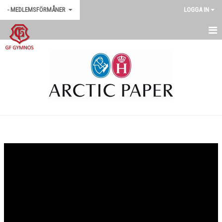
- MEDLEMSFÖRMÅNER
LOGGA IN
SPONSORHUSET
FLÜGGER FÄRG