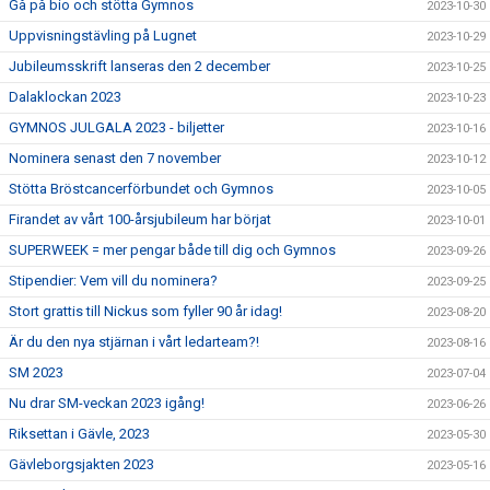
Gå på bio och stötta Gymnos
2023-10-30
Uppvisningstävling på Lugnet
2023-10-29
Jubileumsskrift lanseras den 2 december
2023-10-25
Dalaklockan 2023
2023-10-23
GYMNOS JULGALA 2023 - biljetter
2023-10-16
Nominera senast den 7 november
2023-10-12
Stötta Bröstcancerförbundet och Gymnos
2023-10-05
Firandet av vårt 100-årsjubileum har börjat
2023-10-01
SUPERWEEK = mer pengar både till dig och Gymnos
2023-09-26
Stipendier: Vem vill du nominera?
2023-09-25
Stort grattis till Nickus som fyller 90 år idag!
2023-08-20
Är du den nya stjärnan i vårt ledarteam?!
2023-08-16
SM 2023
2023-07-04
Nu drar SM-veckan 2023 igång!
2023-06-26
Riksettan i Gävle, 2023
2023-05-30
Gävleborgsjakten 2023
2023-05-16