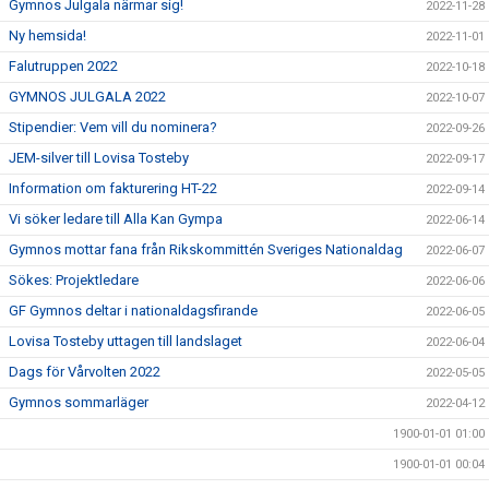
Gymnos Julgala närmar sig!
2022-11-28
Ny hemsida!
2022-11-01
Falutruppen 2022
2022-10-18
GYMNOS JULGALA 2022
2022-10-07
Stipendier: Vem vill du nominera?
2022-09-26
JEM-silver till Lovisa Tosteby
2022-09-17
Information om fakturering HT-22
2022-09-14
Vi söker ledare till Alla Kan Gympa
2022-06-14
Gymnos mottar fana från Rikskommittén Sveriges Nationaldag
2022-06-07
Sökes: Projektledare
2022-06-06
GF Gymnos deltar i nationaldagsfirande
2022-06-05
Lovisa Tosteby uttagen till landslaget
2022-06-04
Dags för Vårvolten 2022
2022-05-05
Gymnos sommarläger
2022-04-12
1900-01-01 01:00
1900-01-01 00:04