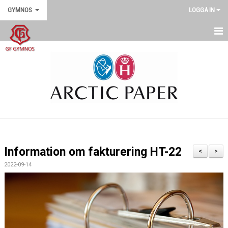
GYMNOS
LOGGA IN
GYMNOS
DOKUMENT
SENASTE NYTT
Information om fakturering HT-22
<
>
2022-09-14