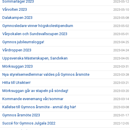
Sommarläger 2023
2023-05-12
Vårvolten 2023
2023-05-10
Dalakampen 2023
2023-05-08
Gymnosledare vinner högskolestipendium
2023-05-02
Vårpokalen och Sundsvallscupen 2023
2023-05-01
Gymnos jubileumslogga!
2023-04-25
Vårdroppen 2023
2023-04-24
Uppsvenska Mästerskapen, Sandviken
2023-04-05
Mörksuggan 2023
2023-03-31
Nya styrelsemedlemmar valdes på Gymnos årsmöte
2023-03-28
Hitta till Utsikten!
2023-03-21
Mörksuggan går av stapeln på söndag!
2023-03-20
Kommande evenemang vår/sommar
2023-03-14
Kallelse till Gymnos årsmöte - anmäl dig här!
2023-03-08
Gymnos årsmöte 2023
2023-01-17
Succé för Gymnos Julgala 2022
2022-12-05