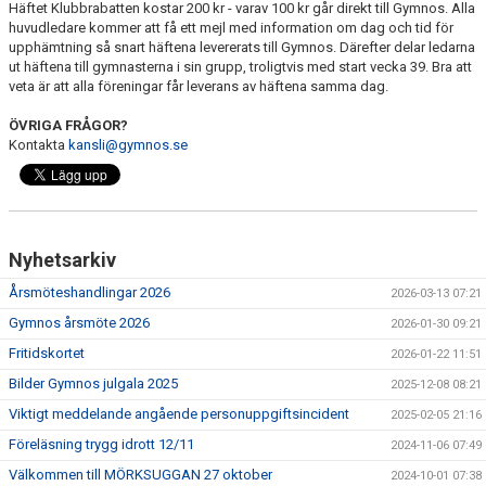
Häftet Klubbrabatten kostar 200 kr - varav 100 kr går direkt till Gymnos. Alla
huvudledare kommer att få ett mejl med information om dag och tid för
upphämtning så snart häftena levererats till Gymnos. Därefter delar ledarna
ut häftena till gymnasterna i sin grupp, troligtvis med start vecka 39. Bra att
veta är att alla föreningar får leverans av häftena samma dag.
ÖVRIGA FRÅGOR?
Kontakta
kansli@gymnos.se
Nyhetsarkiv
Årsmöteshandlingar 2026
2026-03-13 07:21
Gymnos årsmöte 2026
2026-01-30 09:21
Fritidskortet
2026-01-22 11:51
Bilder Gymnos julgala 2025
2025-12-08 08:21
Viktigt meddelande angående personuppgiftsincident
2025-02-05 21:16
Föreläsning trygg idrott 12/11
2024-11-06 07:49
Välkommen till MÖRKSUGGAN 27 oktober
2024-10-01 07:38