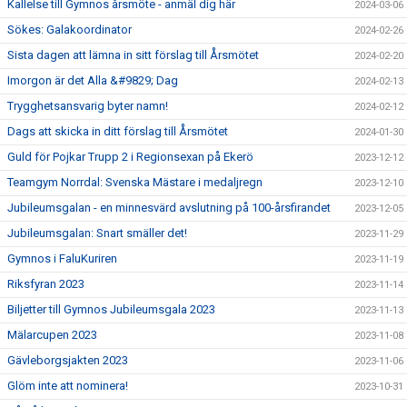
Kallelse till Gymnos årsmöte - anmäl dig här
2024-03-06
Sökes: Galakoordinator
2024-02-26
Sista dagen att lämna in sitt förslag till Årsmötet
2024-02-20
Imorgon är det Alla &#9829; Dag
2024-02-13
Trygghetsansvarig byter namn!
2024-02-12
Dags att skicka in ditt förslag till Årsmötet
2024-01-30
Guld för Pojkar Trupp 2 i Regionsexan på Ekerö
2023-12-12
Teamgym Norrdal: Svenska Mästare i medaljregn
2023-12-10
Jubileumsgalan - en minnesvärd avslutning på 100-årsfirandet
2023-12-05
Jubileumsgalan: Snart smäller det!
2023-11-29
Gymnos i FaluKuriren
2023-11-19
Riksfyran 2023
2023-11-14
Biljetter till Gymnos Jubileumsgala 2023
2023-11-13
Mälarcupen 2023
2023-11-08
Gävleborgsjakten 2023
2023-11-06
Glöm inte att nominera!
2023-10-31