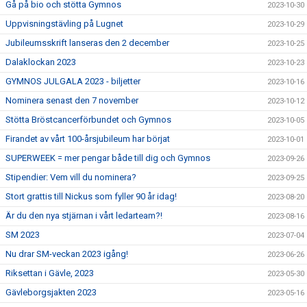
Gå på bio och stötta Gymnos
2023-10-30
Uppvisningstävling på Lugnet
2023-10-29
Jubileumsskrift lanseras den 2 december
2023-10-25
Dalaklockan 2023
2023-10-23
GYMNOS JULGALA 2023 - biljetter
2023-10-16
Nominera senast den 7 november
2023-10-12
Stötta Bröstcancerförbundet och Gymnos
2023-10-05
Firandet av vårt 100-årsjubileum har börjat
2023-10-01
SUPERWEEK = mer pengar både till dig och Gymnos
2023-09-26
Stipendier: Vem vill du nominera?
2023-09-25
Stort grattis till Nickus som fyller 90 år idag!
2023-08-20
Är du den nya stjärnan i vårt ledarteam?!
2023-08-16
SM 2023
2023-07-04
Nu drar SM-veckan 2023 igång!
2023-06-26
Riksettan i Gävle, 2023
2023-05-30
Gävleborgsjakten 2023
2023-05-16