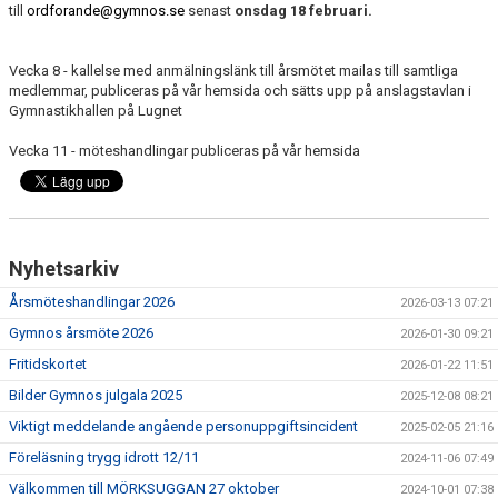
till
ordforande@gymnos.se
senast
onsdag
18 februari.
Vecka 8 - kallelse med anmälningslänk till årsmötet mailas till samtliga
medlemmar, publiceras på vår hemsida och sätts upp på anslagstavlan i
Gymnastikhallen på Lugnet
Vecka 11 - möteshandlingar publiceras på vår hemsida
Nyhetsarkiv
Årsmöteshandlingar 2026
2026-03-13 07:21
Gymnos årsmöte 2026
2026-01-30 09:21
Fritidskortet
2026-01-22 11:51
Bilder Gymnos julgala 2025
2025-12-08 08:21
Viktigt meddelande angående personuppgiftsincident
2025-02-05 21:16
Föreläsning trygg idrott 12/11
2024-11-06 07:49
Välkommen till MÖRKSUGGAN 27 oktober
2024-10-01 07:38