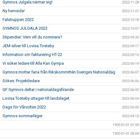
Gymnos Julgala närmar sig!
2022-11-28
Ny hemsida!
2022-11-01
Falutruppen 2022
2022-10-18
GYMNOS JULGALA 2022
2022-10-07
Stipendier: Vem vill du nominera?
2022-09-26
JEM-silver till Lovisa Tosteby
2022-09-17
Information om fakturering HT-22
2022-09-14
Vi söker ledare till Alla Kan Gympa
2022-06-14
Gymnos mottar fana från Rikskommittén Sveriges Nationaldag
2022-06-07
Sökes: Projektledare
2022-06-06
GF Gymnos deltar i nationaldagsfirande
2022-06-05
Lovisa Tosteby uttagen till landslaget
2022-06-04
Dags för Vårvolten 2022
2022-05-05
Gymnos sommarläger
2022-04-12
1900-01-01 01:00
1900-01-01 00:04