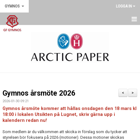
GYMNOS
LOGGA IN
GYMNOS
DOKUMENT
SENASTE NYTT
Gymnos årsmöte 2026
<
>
2026-01-30 09:21
Gymnos årsmöte kommer att hållas onsdagen
den 18 mars kl
18:00
i lokalen Utsikten på Lugnet, skriv gärna upp i
kalendern redan nu
!
Som medlem är du välkommen att skicka in förslag som du tycker att
styrelsen bör fokusera på 2026 (motioner). Dessa motioner skickas