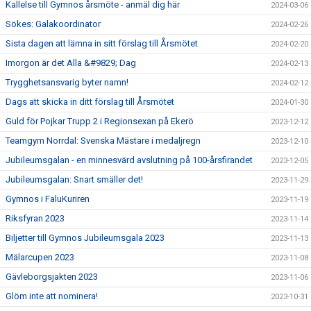
Kallelse till Gymnos årsmöte - anmäl dig här
2024-03-06
Sökes: Galakoordinator
2024-02-26
Sista dagen att lämna in sitt förslag till Årsmötet
2024-02-20
Imorgon är det Alla &#9829; Dag
2024-02-13
Trygghetsansvarig byter namn!
2024-02-12
Dags att skicka in ditt förslag till Årsmötet
2024-01-30
Guld för Pojkar Trupp 2 i Regionsexan på Ekerö
2023-12-12
Teamgym Norrdal: Svenska Mästare i medaljregn
2023-12-10
Jubileumsgalan - en minnesvärd avslutning på 100-årsfirandet
2023-12-05
Jubileumsgalan: Snart smäller det!
2023-11-29
Gymnos i FaluKuriren
2023-11-19
Riksfyran 2023
2023-11-14
Biljetter till Gymnos Jubileumsgala 2023
2023-11-13
Mälarcupen 2023
2023-11-08
Gävleborgsjakten 2023
2023-11-06
Glöm inte att nominera!
2023-10-31