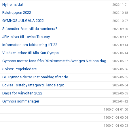
Ny hemsida!
2022-11-01
Falutruppen 2022
2022-10-18
GYMNOS JULGALA 2022
2022-10-07
Stipendier: Vem vill du nominera?
2022-09-26
JEM-silver till Lovisa Tosteby
2022-09-17
Information om fakturering HT-22
2022-09-14
Vi söker ledare till Alla Kan Gympa
2022-06-14
Gymnos mottar fana från Rikskommittén Sveriges Nationaldag
2022-06-07
Sökes: Projektledare
2022-06-06
GF Gymnos deltar i nationaldagsfirande
2022-06-05
Lovisa Tosteby uttagen till landslaget
2022-06-04
Dags för Vårvolten 2022
2022-05-05
Gymnos sommarläger
2022-04-12
1900-01-01 01:00
1900-01-01 00:04
1900-01-01 00:03