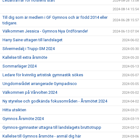
Ledarträffar för höstens start
2024-08-26 13:08
2024-08-14 15:54
Till dig som är medlem i GF Gymnos och är född 2014 eller
2024-06-28 15:57
tidigare.
Välkommen Jessica - Gymnos Nya Ordförande!
2024-06-13 07:04
Harry Saine uttagen till landslaget
2024-06-02
Silvermedalj i Trupp-SM 2024
2024-05-30
Kallelse till extra årsmöte
2024-05-20
Sommarläger 2024
2024-05-13
Ledare för kvinnlig artistisk gymnastik sökes
2024-05-07
Ungdomsrådet arrangerade Gympadisco
2024-05-05
Välkommen på Vårvolten 2024
2024-05-02
Ny styrelse och godkända fokusområden - Årsmötet 2024
2024-04-02
Hitta utsikten
2024-03-21
Gymnos Årsmöte 2024
2024-03-19
Gymnos-gymnaster uttagna till landslagets bruttotrupp
2024-03-12
Kallelse till Gymnos årsmöte - anmäl dig här
2024-03-06