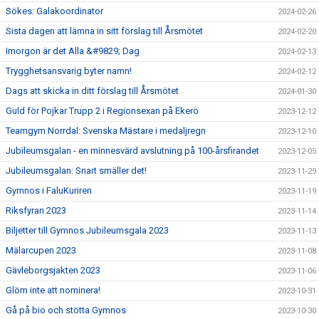
Sökes: Galakoordinator
2024-02-26
Sista dagen att lämna in sitt förslag till Årsmötet
2024-02-20
Imorgon är det Alla &#9829; Dag
2024-02-13
Trygghetsansvarig byter namn!
2024-02-12
Dags att skicka in ditt förslag till Årsmötet
2024-01-30
Guld för Pojkar Trupp 2 i Regionsexan på Ekerö
2023-12-12
Teamgym Norrdal: Svenska Mästare i medaljregn
2023-12-10
Jubileumsgalan - en minnesvärd avslutning på 100-årsfirandet
2023-12-05
Jubileumsgalan: Snart smäller det!
2023-11-29
Gymnos i FaluKuriren
2023-11-19
Riksfyran 2023
2023-11-14
Biljetter till Gymnos Jubileumsgala 2023
2023-11-13
Mälarcupen 2023
2023-11-08
Gävleborgsjakten 2023
2023-11-06
Glöm inte att nominera!
2023-10-31
Gå på bio och stötta Gymnos
2023-10-30