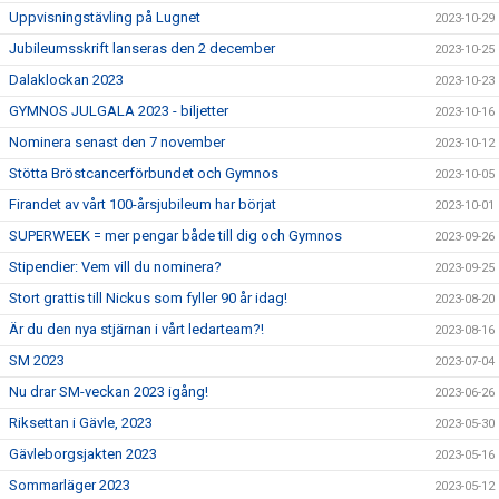
Uppvisningstävling på Lugnet
2023-10-29
Jubileumsskrift lanseras den 2 december
2023-10-25
Dalaklockan 2023
2023-10-23
GYMNOS JULGALA 2023 - biljetter
2023-10-16
Nominera senast den 7 november
2023-10-12
Stötta Bröstcancerförbundet och Gymnos
2023-10-05
Firandet av vårt 100-årsjubileum har börjat
2023-10-01
SUPERWEEK = mer pengar både till dig och Gymnos
2023-09-26
Stipendier: Vem vill du nominera?
2023-09-25
Stort grattis till Nickus som fyller 90 år idag!
2023-08-20
Är du den nya stjärnan i vårt ledarteam?!
2023-08-16
SM 2023
2023-07-04
Nu drar SM-veckan 2023 igång!
2023-06-26
Riksettan i Gävle, 2023
2023-05-30
Gävleborgsjakten 2023
2023-05-16
Sommarläger 2023
2023-05-12