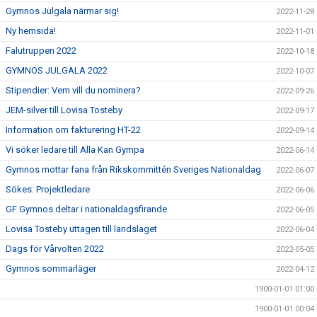
Gymnos Julgala närmar sig!
2022-11-28
Ny hemsida!
2022-11-01
Falutruppen 2022
2022-10-18
GYMNOS JULGALA 2022
2022-10-07
Stipendier: Vem vill du nominera?
2022-09-26
JEM-silver till Lovisa Tosteby
2022-09-17
Information om fakturering HT-22
2022-09-14
Vi söker ledare till Alla Kan Gympa
2022-06-14
Gymnos mottar fana från Rikskommittén Sveriges Nationaldag
2022-06-07
Sökes: Projektledare
2022-06-06
GF Gymnos deltar i nationaldagsfirande
2022-06-05
Lovisa Tosteby uttagen till landslaget
2022-06-04
Dags för Vårvolten 2022
2022-05-05
Gymnos sommarläger
2022-04-12
1900-01-01 01:00
1900-01-01 00:04