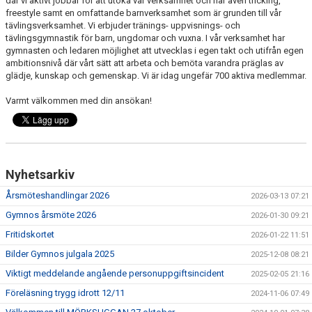
där vi aktivt jobbar för att utöka vår verksamhet och har även tricking,
freestyle samt en omfattande barnverksamhet som är grunden till vår
tävlingsverksamhet. Vi erbjuder tränings- uppvisnings- och
tävlingsgymnastik för barn, ungdomar och vuxna. I vår verksamhet har
gymnasten och ledaren möjlighet att utvecklas i egen takt och utifrån egen
ambitionsnivå där vårt sätt att arbeta och bemöta varandra präglas av
glädje, kunskap och gemenskap. Vi är idag ungefär 700 aktiva medlemmar.
Varmt välkommen med din ansökan!
Nyhetsarkiv
Årsmöteshandlingar 2026
2026-03-13 07:21
Gymnos årsmöte 2026
2026-01-30 09:21
Fritidskortet
2026-01-22 11:51
Bilder Gymnos julgala 2025
2025-12-08 08:21
Viktigt meddelande angående personuppgiftsincident
2025-02-05 21:16
Föreläsning trygg idrott 12/11
2024-11-06 07:49