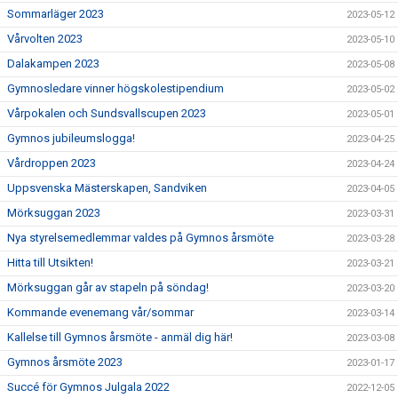
Sommarläger 2023
2023-05-12
Vårvolten 2023
2023-05-10
Dalakampen 2023
2023-05-08
Gymnosledare vinner högskolestipendium
2023-05-02
Vårpokalen och Sundsvallscupen 2023
2023-05-01
Gymnos jubileumslogga!
2023-04-25
Vårdroppen 2023
2023-04-24
Uppsvenska Mästerskapen, Sandviken
2023-04-05
Mörksuggan 2023
2023-03-31
Nya styrelsemedlemmar valdes på Gymnos årsmöte
2023-03-28
Hitta till Utsikten!
2023-03-21
Mörksuggan går av stapeln på söndag!
2023-03-20
Kommande evenemang vår/sommar
2023-03-14
Kallelse till Gymnos årsmöte - anmäl dig här!
2023-03-08
Gymnos årsmöte 2023
2023-01-17
Succé för Gymnos Julgala 2022
2022-12-05