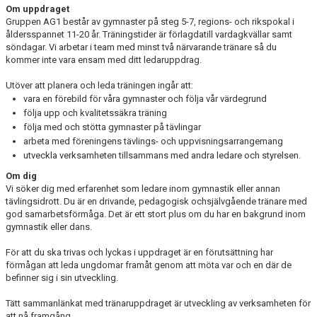
Om uppdraget
Gruppen AG1 består av gymnaster på steg 5-7, regions- och rikspokal i
åldersspannet 11-20 år. Träningstider är förlagdatill vardagkvällar samt
söndagar. Vi arbetar i team med minst två närvarande tränare så du
kommer inte vara ensam med ditt ledaruppdrag.
Utöver att planera och leda träningen ingår att:
vara en förebild för våra gymnaster och följa vår värdegrund
följa upp och kvalitetssäkra träning
följa med och stötta gymnaster
på tävlingar
arbeta med föreningens tävlings- och uppvisningsarrangemang
utveckla verksamheten tillsammans med andra ledare och styrelsen
.
Om dig
Vi söker dig med erfarenhet som ledare inom gymnastik eller annan
tävlingsidrott. Du är en drivande, pedagogisk ochsjälvgående tränare med
god samarbetsförmåga. Det är ett stort plus om du har en bakgrund inom
gymnastik eller dans.
För att du ska trivas och lyckas i uppdraget är en förutsättning har
förmågan att leda ungdomar framåt genom att möta var och en där de
befinner sig i sin utveckling.
Tätt sammanlänkat med tränaruppdraget är utveckling av verksamheten för
att nå framgång.