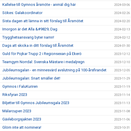
Kallelse till Gymnos årsmöte - anmäl dig här
2024-03-06
Sökes: Galakoordinator
2024-02-26
Sista dagen att lämna in sitt förslag till Årsmötet
2024-02-20
Imorgon är det Alla &#9829; Dag
2024-02-13
Trygghetsansvarig byter namn!
2024-02-12
Dags att skicka in ditt förslag till Årsmötet
2024-01-30
Guld för Pojkar Trupp 2 i Regionsexan på Ekerö
2023-12-12
Teamgym Norrdal: Svenska Mästare i medaljregn
2023-12-10
Jubileumsgalan - en minnesvärd avslutning på 100-årsfirandet
2023-12-05
Jubileumsgalan: Snart smäller det!
2023-11-29
Gymnos i FaluKuriren
2023-11-19
Riksfyran 2023
2023-11-14
Biljetter till Gymnos Jubileumsgala 2023
2023-11-13
Mälarcupen 2023
2023-11-08
Gävleborgsjakten 2023
2023-11-06
Glöm inte att nominera!
2023-10-31