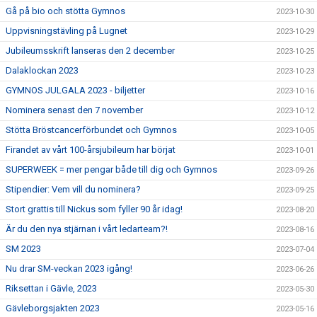
Gå på bio och stötta Gymnos
2023-10-30
Uppvisningstävling på Lugnet
2023-10-29
Jubileumsskrift lanseras den 2 december
2023-10-25
Dalaklockan 2023
2023-10-23
GYMNOS JULGALA 2023 - biljetter
2023-10-16
Nominera senast den 7 november
2023-10-12
Stötta Bröstcancerförbundet och Gymnos
2023-10-05
Firandet av vårt 100-årsjubileum har börjat
2023-10-01
SUPERWEEK = mer pengar både till dig och Gymnos
2023-09-26
Stipendier: Vem vill du nominera?
2023-09-25
Stort grattis till Nickus som fyller 90 år idag!
2023-08-20
Är du den nya stjärnan i vårt ledarteam?!
2023-08-16
SM 2023
2023-07-04
Nu drar SM-veckan 2023 igång!
2023-06-26
Riksettan i Gävle, 2023
2023-05-30
Gävleborgsjakten 2023
2023-05-16