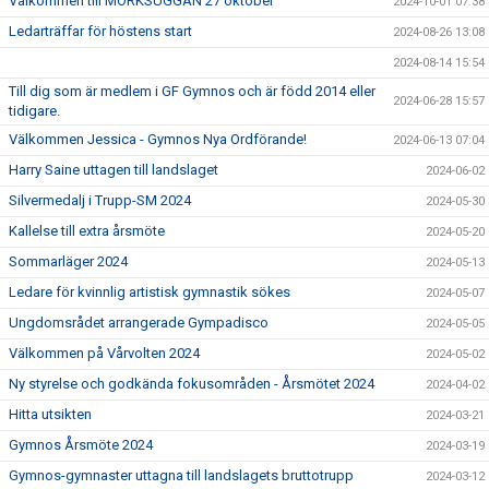
Välkommen till MÖRKSUGGAN 27 oktober
2024-10-01 07:38
Ledarträffar för höstens start
2024-08-26 13:08
2024-08-14 15:54
Till dig som är medlem i GF Gymnos och är född 2014 eller
2024-06-28 15:57
tidigare.
Välkommen Jessica - Gymnos Nya Ordförande!
2024-06-13 07:04
Harry Saine uttagen till landslaget
2024-06-02
Silvermedalj i Trupp-SM 2024
2024-05-30
Kallelse till extra årsmöte
2024-05-20
Sommarläger 2024
2024-05-13
Ledare för kvinnlig artistisk gymnastik sökes
2024-05-07
Ungdomsrådet arrangerade Gympadisco
2024-05-05
Välkommen på Vårvolten 2024
2024-05-02
Ny styrelse och godkända fokusområden - Årsmötet 2024
2024-04-02
Hitta utsikten
2024-03-21
Gymnos Årsmöte 2024
2024-03-19
Gymnos-gymnaster uttagna till landslagets bruttotrupp
2024-03-12