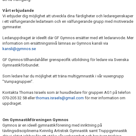
Vårt erbjudande
Vi erbjuder dig möjlighet att utveckla dina färdigheter och ledaregenskaper
i ett välfungerande ledarteam och en välfungerande grupp med motiverade
gymnaster.
Ledaruppdraget är ideellt där GF Gymnos ersätter med ett ledararvode. Mer
information om ersättningsnivå lämnas av Gymnos kansli via
kansli@gymnos.se
GF Gymnos tillhandahåller grenspecifik utbildning för ledare via Svenska
Gymnastikförbundet.
Som ledare har du möjlighet att träna multigymnastik i vår vuxengrupp
”V
umpagruppen
”
.
Kontakta Thomas Israels som är huvudledare för gruppen AG1 på telefon
070-205 32 58 eller
thomas.israels@gmail.com
för mer information om
uppdraget.
Om G
ymnastikföreningen Gymnos
Gymnos är en ideell gymnastikförening med inriktning på
tävlingsdisciplinerna Kvinnlig Artistisk Gymnastik samt Truppgymnastik