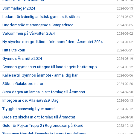
2024-05-20
Sommarläger 2024
2024-05-13
Ledare för kvinnlig artistisk gymnastik sökes
2024-05-07
Ungdomsrådet arrangerade Gympadisco
2024-05-05
Välkommen på Vårvolten 2024
2024-05-02
Ny styrelse och godkända fokusområden - Årsmötet 2024
2024-04-02
Hitta utsikten
2024-03-21
Gymnos Årsmöte 2024
2024-03-19
Gymnos-gymnaster uttagna till landslagets bruttotrupp
2024-03-12
Kallelse till Gymnos årsmöte - anmäl dig här
2024-03-06
Sökes: Galakoordinator
2024-02-26
Sista dagen att lämna in sitt förslag till Årsmötet
2024-02-20
Imorgon är det Alla &#9829; Dag
2024-02-13
Trygghetsansvarig byter namn!
2024-02-12
Dags att skicka in ditt förslag till Årsmötet
2024-01-30
Guld för Pojkar Trupp 2 i Regionsexan på Ekerö
2023-12-12
Teamgym Norrdal: Svenska Mästare i medaljregn