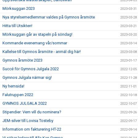
2023-04-05
Mörksuggan 2023
2023-03-31
Nya styrelsemedlemmar valdes på Gymnos årsmöte
2023-03-28
Hitta till Utsikten!
2023-03-21
Mörksuggan går av stapeln på söndag!
2023-03-20
Kommande evenemang vår/sommar
2023-03-14
Kallelse till Gymnos årsmöte - anmäl dig här!
2023-03-08
Gymnos årsmöte 2023
2023-01-17
Succé för Gymnos Julgala 2022
2022-12-05
Gymnos Julgala närmar sig!
2022-11-28
Ny hemsida!
2022-11-01
Falutruppen 2022
2022-10-18
GYMNOS JULGALA 2022
2022-10-07
Stipendier: Vem vill du nominera?
2022-09-26
JEM-silver till Lovisa Tosteby
2022-09-17
Information om fakturering HT-22
2022-09-14
Vi söker ledare till Alla Kan Gympa