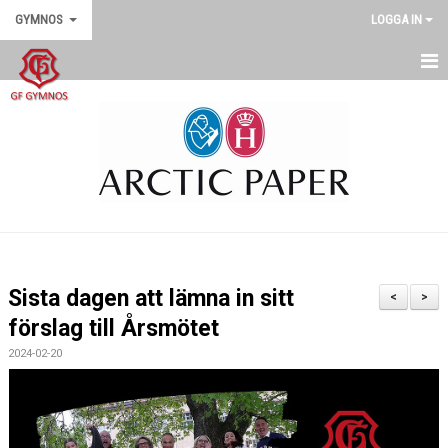
GYMNOS
LOGGA IN
GYMNOS
DOKUMENT
SENASTE NYTT
Sista dagen att lämna in sitt
<
>
förslag till Årsmötet
2024-02-20