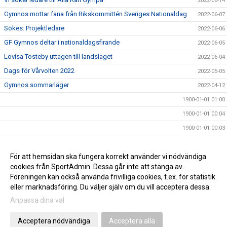
2022-06-14
Gymnos mottar fana från Rikskommittén Sveriges Nationaldag
2022-06-07
Sökes: Projektledare
2022-06-06
GF Gymnos deltar i nationaldagsfirande
2022-06-05
Lovisa Tosteby uttagen till landslaget
2022-06-04
Dags för Vårvolten 2022
2022-05-05
Gymnos sommarläger
2022-04-12
1900-01-01 01:00
1900-01-01 00:04
1900-01-01 00:03
1900-01-01 00:02
För att hemsidan ska fungera korrekt använder vi nödvändiga
1900-01-01 00:02
cookies från SportAdmin. Dessa går inte att stänga av.
1900-01-01
Föreningen kan också använda frivilliga cookies, t.ex. för statistik
eller marknadsföring. Du väljer själv om du vill acceptera dessa.
Anpassa dina val
Cookie-inställningar
Gå till Webbversion
Acceptera nödvändiga
Acceptera alla