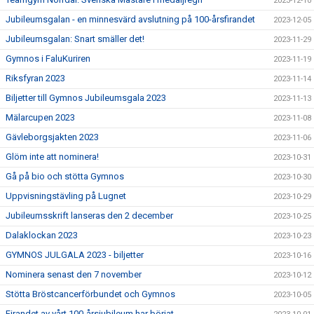
2023-12-10
Jubileumsgalan - en minnesvärd avslutning på 100-årsfirandet
2023-12-05
Jubileumsgalan: Snart smäller det!
2023-11-29
Gymnos i FaluKuriren
2023-11-19
Riksfyran 2023
2023-11-14
Biljetter till Gymnos Jubileumsgala 2023
2023-11-13
Mälarcupen 2023
2023-11-08
Gävleborgsjakten 2023
2023-11-06
Glöm inte att nominera!
2023-10-31
Gå på bio och stötta Gymnos
2023-10-30
Uppvisningstävling på Lugnet
2023-10-29
Jubileumsskrift lanseras den 2 december
2023-10-25
Dalaklockan 2023
2023-10-23
GYMNOS JULGALA 2023 - biljetter
2023-10-16
Nominera senast den 7 november
2023-10-12
Stötta Bröstcancerförbundet och Gymnos
2023-10-05
Firandet av vårt 100-årsjubileum har börjat