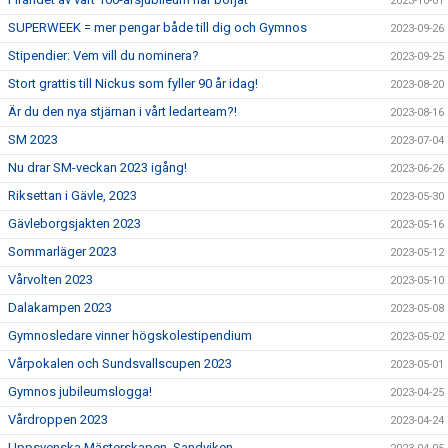
2023-10-01
SUPERWEEK = mer pengar både till dig och Gymnos
2023-09-26
Stipendier: Vem vill du nominera?
2023-09-25
Stort grattis till Nickus som fyller 90 år idag!
2023-08-20
Är du den nya stjärnan i vårt ledarteam?!
2023-08-16
SM 2023
2023-07-04
Nu drar SM-veckan 2023 igång!
2023-06-26
Riksettan i Gävle, 2023
2023-05-30
Gävleborgsjakten 2023
2023-05-16
Sommarläger 2023
2023-05-12
Vårvolten 2023
2023-05-10
Dalakampen 2023
2023-05-08
Gymnosledare vinner högskolestipendium
2023-05-02
Vårpokalen och Sundsvallscupen 2023
2023-05-01
Gymnos jubileumslogga!
2023-04-25
Vårdroppen 2023
2023-04-24
Uppsvenska Mästerskapen, Sandviken