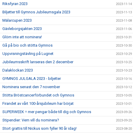
Riksfyran 2023
2023-11-14
Biljetter till Gymnos Jubileumsgala 2023
2023-11-13
Mälarcupen 2023
2023-11-08
Gävleborgsjakten 2023
2023-11-06
Glöm inte att nominera!
2023-10-31
Gå på bio och stötta Gymnos
2023-10-30
Uppvisningstävling på Lugnet
2023-10-29
Jubileumsskrift lanseras den 2 december
2023-10-25
Dalaklockan 2023
2023-10-23
GYMNOS JULGALA 2023 - biljetter
2023-10-16
Nominera senast den 7 november
2023-10-12
Stötta Bröstcancerförbundet och Gymnos
2023-10-05
Firandet av vårt 100-årsjubileum har börjat
2023-10-01
SUPERWEEK = mer pengar både till dig och Gymnos
2023-09-26
Stipendier: Vem vill du nominera?
2023-09-25
Stort grattis till Nickus som fyller 90 år idag!
2023-08-20