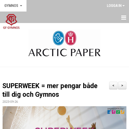
GYMNOS
LOGGA IN
GYMNOS
DOKUMENT
SENASTE NYTT
SUPERWEEK = mer pengar både
<
>
till dig och Gymnos
2023-09-26