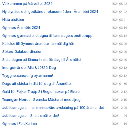
Välkommen på Vårvolten 2024
2024-05-02
Ny styrelse och godkända fokusområden - Årsmötet 2024
2024-04-02
Hitta utsikten
2024-03-21
Gymnos Årsmöte 2024
2024-03-19
Gymnos-gymnaster uttagna till landslagets bruttotrupp
2024-03-12
Kallelse till Gymnos årsmöte - anmäl dig här
2024-03-06
Sökes: Galakoordinator
2024-02-26
Sista dagen att lämna in sitt förslag till Årsmötet
2024-02-20
Imorgon är det Alla &#9829; Dag
2024-02-13
Trygghetsansvarig byter namn!
2024-02-12
Dags att skicka in ditt förslag till Årsmötet
2024-01-30
Guld för Pojkar Trupp 2 i Regionsexan på Ekerö
2023-12-12
Teamgym Norrdal: Svenska Mästare i medaljregn
2023-12-10
Jubileumsgalan - en minnesvärd avslutning på 100-årsfirandet
2023-12-05
Jubileumsgalan: Snart smäller det!
2023-11-29
Gymnos i FaluKuriren
2023-11-19