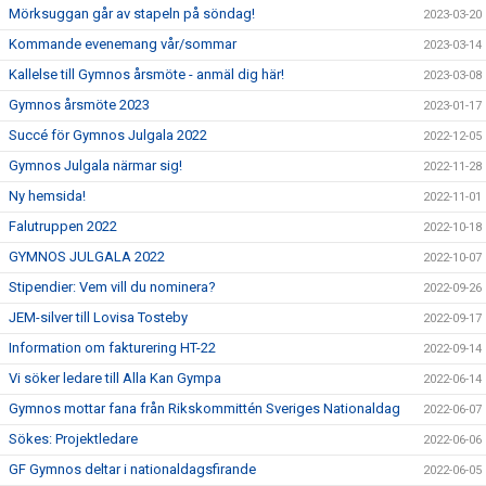
Mörksuggan går av stapeln på söndag!
2023-03-20
Kommande evenemang vår/sommar
2023-03-14
Kallelse till Gymnos årsmöte - anmäl dig här!
2023-03-08
Gymnos årsmöte 2023
2023-01-17
Succé för Gymnos Julgala 2022
2022-12-05
Gymnos Julgala närmar sig!
2022-11-28
Ny hemsida!
2022-11-01
Falutruppen 2022
2022-10-18
GYMNOS JULGALA 2022
2022-10-07
Stipendier: Vem vill du nominera?
2022-09-26
JEM-silver till Lovisa Tosteby
2022-09-17
Information om fakturering HT-22
2022-09-14
Vi söker ledare till Alla Kan Gympa
2022-06-14
Gymnos mottar fana från Rikskommittén Sveriges Nationaldag
2022-06-07
Sökes: Projektledare
2022-06-06
GF Gymnos deltar i nationaldagsfirande
2022-06-05