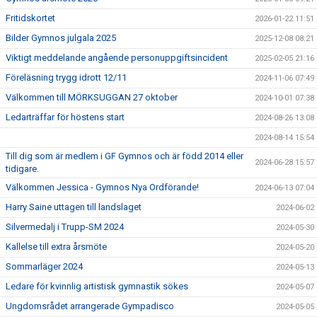
Fritidskortet
2026-01-22 11:51
Bilder Gymnos julgala 2025
2025-12-08 08:21
Viktigt meddelande angående personuppgiftsincident
2025-02-05 21:16
Föreläsning trygg idrott 12/11
2024-11-06 07:49
Välkommen till MÖRKSUGGAN 27 oktober
2024-10-01 07:38
Ledarträffar för höstens start
2024-08-26 13:08
2024-08-14 15:54
Till dig som är medlem i GF Gymnos och är född 2014 eller
2024-06-28 15:57
tidigare.
Välkommen Jessica - Gymnos Nya Ordförande!
2024-06-13 07:04
Harry Saine uttagen till landslaget
2024-06-02
Silvermedalj i Trupp-SM 2024
2024-05-30
Kallelse till extra årsmöte
2024-05-20
Sommarläger 2024
2024-05-13
Ledare för kvinnlig artistisk gymnastik sökes
2024-05-07
Ungdomsrådet arrangerade Gympadisco
2024-05-05