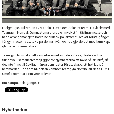
I helgen gick Riksettan av stapeln i Gävle och delar av Team 1 tävlade med
Teamgym Norrdal. Gymnasterna gjorde en mycket fin tävlingsinsats och
hade arrangemangets bästa hejarklack på läktaren! Det var första gången
för gymnasterna att tävla på denna nivå - och de gjorde det med kunskap,
glädje och gemenskap.
Teamgym Norrdal är ett samarbete mellan Falun, Gävle, Hudiksvall och
Sundsvall. Samarbetet möjliggör för gymnasterna att tävla på sin nivå, då
det inte finns tillräckligt många gymnaster för att skapa ett helt lag på
hemmaplan. Förutom Riksettan kommer Teamgym Norrdal att delta i SM i
Umeå i sommar. Fem veckor kvar!
Bra kämpat hela gänget ♥
Nyhetsarkiv