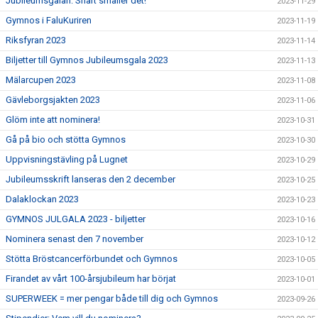
Jubileumsgalan: Snart smäller det!
2023-11-29
Gymnos i FaluKuriren
2023-11-19
Riksfyran 2023
2023-11-14
Biljetter till Gymnos Jubileumsgala 2023
2023-11-13
Mälarcupen 2023
2023-11-08
Gävleborgsjakten 2023
2023-11-06
Glöm inte att nominera!
2023-10-31
Gå på bio och stötta Gymnos
2023-10-30
Uppvisningstävling på Lugnet
2023-10-29
Jubileumsskrift lanseras den 2 december
2023-10-25
Dalaklockan 2023
2023-10-23
GYMNOS JULGALA 2023 - biljetter
2023-10-16
Nominera senast den 7 november
2023-10-12
Stötta Bröstcancerförbundet och Gymnos
2023-10-05
Firandet av vårt 100-årsjubileum har börjat
2023-10-01
SUPERWEEK = mer pengar både till dig och Gymnos
2023-09-26