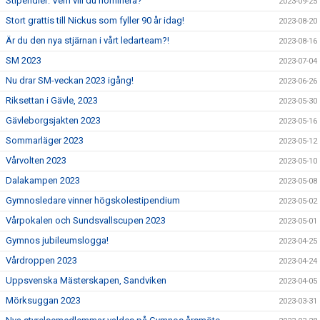
Stipendier: Vem vill du nominera?
2023-09-25
Stort grattis till Nickus som fyller 90 år idag!
2023-08-20
Är du den nya stjärnan i vårt ledarteam?!
2023-08-16
SM 2023
2023-07-04
Nu drar SM-veckan 2023 igång!
2023-06-26
Riksettan i Gävle, 2023
2023-05-30
Gävleborgsjakten 2023
2023-05-16
Sommarläger 2023
2023-05-12
Vårvolten 2023
2023-05-10
Dalakampen 2023
2023-05-08
Gymnosledare vinner högskolestipendium
2023-05-02
Vårpokalen och Sundsvallscupen 2023
2023-05-01
Gymnos jubileumslogga!
2023-04-25
Vårdroppen 2023
2023-04-24
Uppsvenska Mästerskapen, Sandviken
2023-04-05
Mörksuggan 2023
2023-03-31