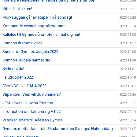
Nya styrelsemedlemmar valdes på Gymnos årsmöte
2023-03-28
Hitta till Utsikten!
2023-03-21
Mörksuggan går av stapeln på söndag!
2023-03-20
Kommande evenemang vår/sommar
2023-03-14
Kallelse till Gymnos årsmöte - anmäl dig här!
2023-03-08
Gymnos årsmöte 2023
2023-01-17
Succé för Gymnos Julgala 2022
2022-12-05
Gymnos Julgala närmar sig!
2022-11-28
Ny hemsida!
2022-11-01
Falutruppen 2022
2022-10-18
GYMNOS JULGALA 2022
2022-10-07
Stipendier: Vem vill du nominera?
2022-09-26
JEM-silver till Lovisa Tosteby
2022-09-17
Information om fakturering HT-22
2022-09-14
Vi söker ledare till Alla Kan Gympa
2022-06-14
Gymnos mottar fana från Rikskommittén Sveriges Nationaldag
2022-06-07