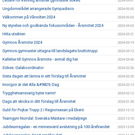
Ledare för kvinnlig artistisk gymnastik sökes
2024-05-07
Ungdomsrådet arrangerade Gympadisco
2024-05-05
Välkommen på Vårvolten 2024
2024-05-02
Ny styrelse och godkända fokusområden - Årsmötet 2024
2024-04-02
Hitta utsikten
2024-03-21
Gymnos Årsmöte 2024
2024-03-19
Gymnos-gymnaster uttagna till landslagets bruttotrupp
2024-03-12
Kallelse till Gymnos årsmöte - anmäl dig här
2024-03-06
Sökes: Galakoordinator
2024-02-26
Sista dagen att lämna in sitt förslag till Årsmötet
2024-02-20
Imorgon är det Alla &#9829; Dag
2024-02-13
Trygghetsansvarig byter namn!
2024-02-12
Dags att skicka in ditt förslag till Årsmötet
2024-01-30
Guld för Pojkar Trupp 2 i Regionsexan på Ekerö
2023-12-12
Teamgym Norrdal: Svenska Mästare i medaljregn
2023-12-10
Jubileumsgalan - en minnesvärd avslutning på 100-årsfirandet
2023-12-05