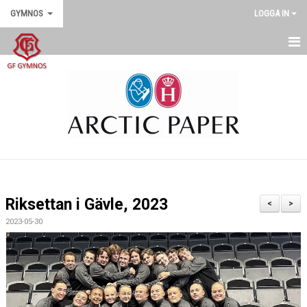
GYMNOS
LOGGA IN
GYMNOS
DOKUMENT
SENASTE NYTT
Riksettan i Gävle, 2023
<
>
2023-05-30