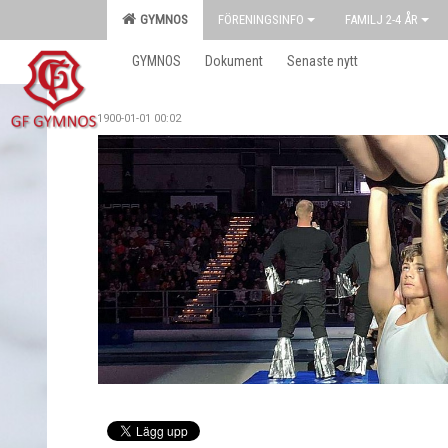
GYMNOS
FÖRENINGSINFO
FAMILJ 2-4 ÅR
GYMNOS
Dokument
Senaste nytt
1900-01-01 00:02