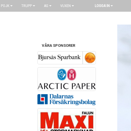
 POJK
TRUPP
AG
VUXEN
LOGGA IN
VÅRA SPONSORER