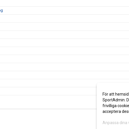
ag
För att hemsid
SportAdmin. De
frivilliga cooki
acceptera des
Anpassa dina 