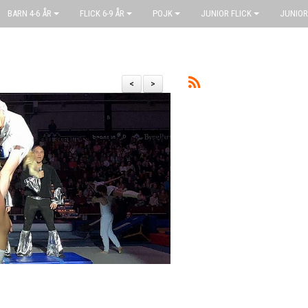
BARN 4-6 ÅR
FLICK 6-9 ÅR
POJK
JUNIOR FLICK
JUNIOR
<
>