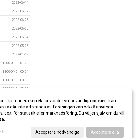
2022-06-14
2022-06-07
2022-06-06
2022-06-05
2022-06-04
2022-05-05
2022-04-12
1900-01-01 01:00
1900-01-01 00:04
1900-01-01 00:03
1900-01-01 00:02
1900-01-01 00:02
an ska fungera korrekt använder vi nödvändiga cookies från
1900-01-01
ssa går inte att stänga av. Föreningen kan också använda
es, t.ex. för statistik eller marknadsföring. Du väljer själv om du vill
sa.
val
Acceptera nödvändiga
Acceptera alla