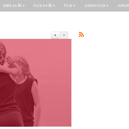
BARN 4-6 ÅR
FLICK 6-9 ÅR
POJK
JUNIOR FLICK
JUNIOR
<
>