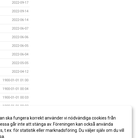
2022-09-17
2022-09-14
2022-06-14
2022-06-07
2022-06-06
2022-06-05
2022-06-04
2022-05-05
2022-04-12
1900-01-01 01:00
1900-01-01 00:04
1900-01-01 00:03
1900-01-01 00:02
1900-01-01 00:02
an ska fungera korrekt använder vi nödvändiga cookies från
1900-01-01
ssa går inte att stänga av. Föreningen kan också använda
es, t.ex. för statistik eller marknadsföring. Du väljer själv om du vill
sa.