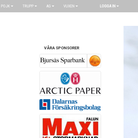
 POJK
TRUPP
AG
VUXEN
LOGGA IN
VÅRA SPONSORER