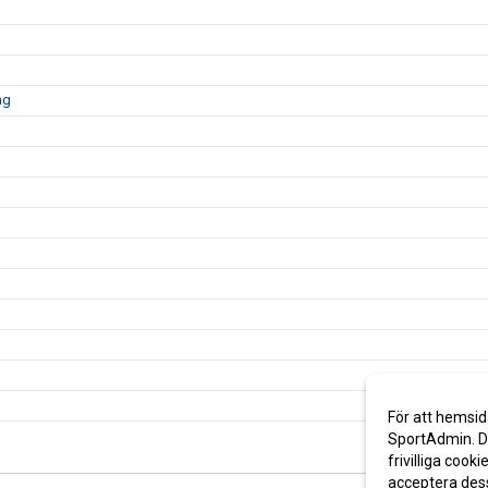
ag
För att hemsid
SportAdmin. De
frivilliga cooki
acceptera des